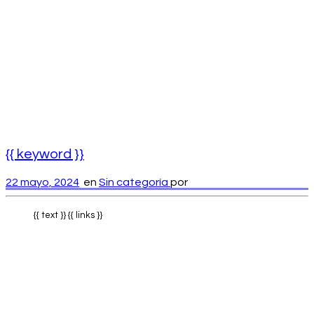
{{ keyword }}
22 mayo, 2024
en
Sin categoría
por
{{ text }} {{ links }}