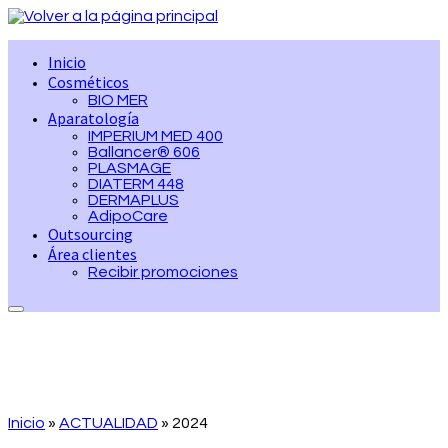
Saltar
al
contenido
Inicio
Cosméticos
BIO MER
Aparatología
IMPERIUM MED 400
Ballancer® 606
PLASMAGE
DIATERM 448
DERMAPLUS
AdipoCare
Outsourcing
Área clientes
Recibir promociones
Inicio
»
ACTUALIDAD
»
2024