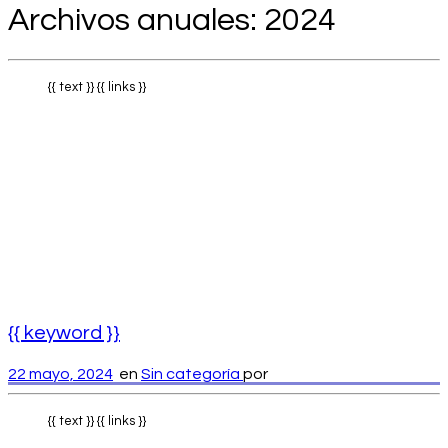
Archivos anuales:
2024
{{ text }} {{ links }}
{{ keyword }}
22 mayo, 2024
en
Sin categoría
por
{{ text }} {{ links }}