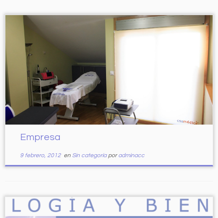
Empresa
9 febrero, 2012
en
Sin categoría
por
adminacc