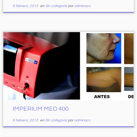
9 febrero, 2012
en
Sin categoría
por
adminacc
IMPERIUM MED 400
9 febrero, 2012
en
Sin categoría
por
adminacc