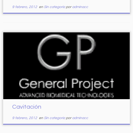
9 febrero, 2012
en
Sin categoría
por
adminacc
Cavitación
9 febrero, 2012
en
Sin categoría
por
adminacc