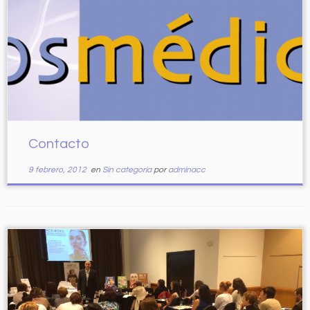
Contacto
9 febrero, 2012
en
Sin categoría
por
adminacc