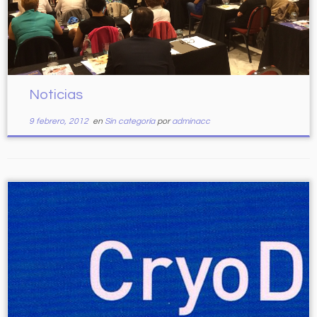
Noticias
9 febrero, 2012
en
Sin categoría
por
adminacc