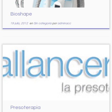
Bioshape
19 julio, 2012
en
Sin categoría
por
adminacc
Presoterapia