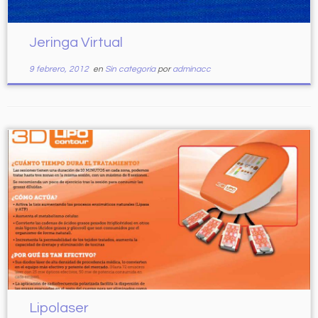
Jeringa Virtual
9 febrero, 2012
en
Sin categoría
por
adminacc
Lipolaser