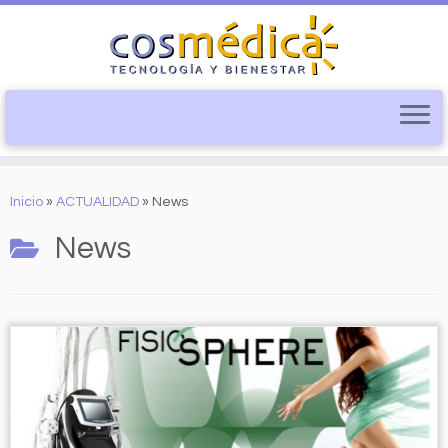
Saltar
al
Inicio
»
ACTUALIDAD
»
News
contenido
News