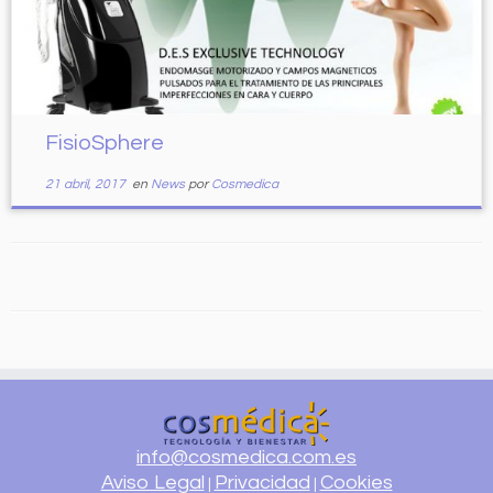
FisioSphere
21 abril, 2017
en
News
por
Cosmedica
info@cosmedica.com.es
Aviso Legal
Privacidad
Cookies
|
|