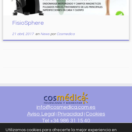
FisioSphere
21 abril, 2017
en
News
por
Cosmedica
info@cosmedica.com.es
Aviso Legal
Privacidad
Cookies
|
|
Tel +34 986 31 15 40
diseño ATLANTIC
Utilizamos cookies para ofrecerte la mejor experiencia en