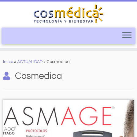
Saltar
al
Inicio
»
ACTUALIDAD
»
Cosmedica
contenido
Cosmedica