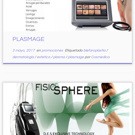
PLASMAGE
3 mayo, 2017
en
promociones
Etiquetado
blefaroplastia
/
dermatologia
/
estetica
/
plasma
/
plasmage
por
Cosmedica