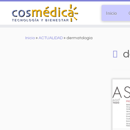
Inicio
Saltar
al
Inicio
»
ACTUALIDAD
»
dermatologia
contenido
d