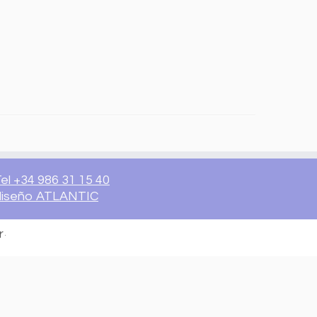
el +34 986 31 15 40
diseño ATLANTIC
r
·