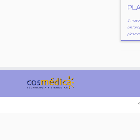
PL
3 mayo
blefaro
plasm
·