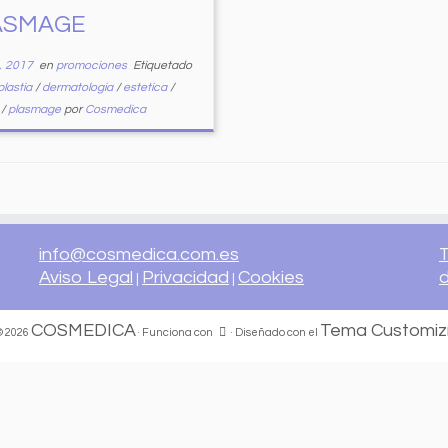
ASMAGE
, 2017
en
promociones
Etiquetado
plastia
/
dermatologia
/
estetica
/
a
/
plasmage
por
Cosmedica
info@cosmedica.com.es
T
Aviso Legal
Privacidad
Cookies
|
|
COSMEDICA
Tema Customiz
© 2026
·
Funciona con
·
Diseñado con el